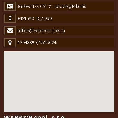
Iľanovo 177, 031 01 Liptovský Mikuláš
+421 910 402 050
office@vejonabytok.sk
49.048890, 19.613024
WARRIOR spol., s.r.o.