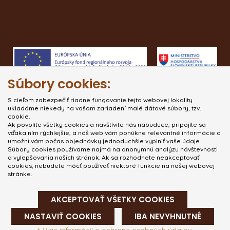
Súbory cookies:
S cieľom zabezpečiť riadne fungovanie tejto webovej lokality
ukladáme niekedy na vašom zariadení malé dátové súbory, tzv.
cookie.
Ak povolíte všetky cookies a navštívite nás nabudúce, pripojíte sa
vďaka ním rýchlejšie, a náš web vám ponúkne relevantné informácie a
umožní vám počas objednávky jednoduchšie vyplniť vaše údaje.
Súbory cookies používame najmä na anonymnú analýzu návštevnosti
a vylepšovania našich stránok. Ak sa rozhodnete neakceptovať
cookies, nebudete môcť používať niektoré funkcie na našej webovej
stránke.
AKCEPTOVAŤ VŠETKY COOKIES
NASTAVIŤ COOKIES
IBA NEVYHNUTNÉ
© 2020. All rights reserved.
Creative solution
.