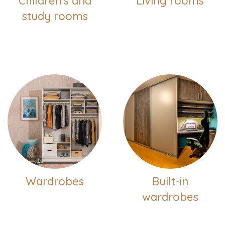
Children's and
Living rooms
study rooms
Wardrobes
Built-in
wardrobes