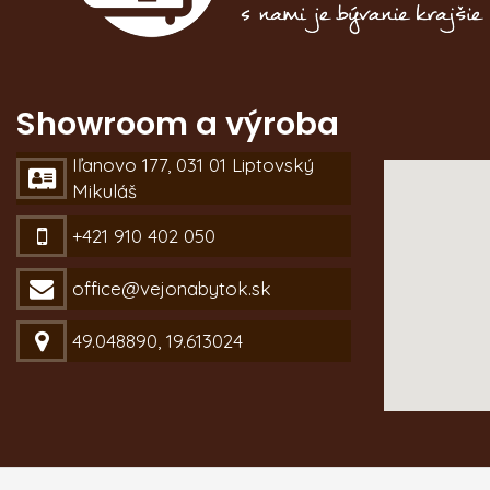
Showroom a výroba
Iľanovo 177, 031 01 Liptovský
Mikuláš
+421 910 402 050
office@vejonabytok.sk
49.048890, 19.613024