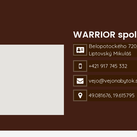
WARRIOR spol.,
Belopotockého 720/
Liptovský Mikuláš
+421 917 745 332
vejo@vejonabytok.
49.081676, 19.615795